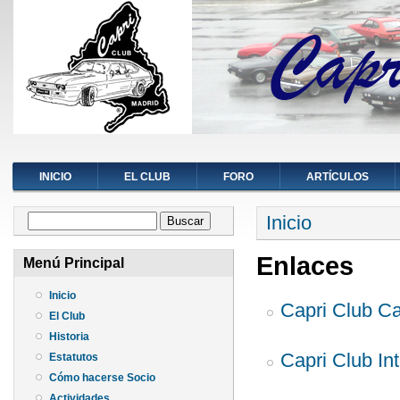
INICIO
EL CLUB
FORO
ARTÍCULOS
Se encuentra ust
Formulario de búsqueda
Inicio
Buscar
Enlaces
Menú Principal
Inicio
Capri Club C
El Club
Historia
Capri Club In
Estatutos
Cómo hacerse Socio
Actividades