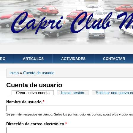
ORO
ARTÍCULOS
ACTIVIDADES
CONTACTAR
Se encuentra usted aquí
Inicio
»
Cuenta de usuario
Cuenta de usuario
Solapas principales
Crear nueva cuenta
(solapa activa)
Iniciar sesión
Solicitar una nueva 
Nombre de usuario
*
Se permiten espacios en blanco. Salvo los puntos, guiones cortos, apóstrofos y guiones
Dirección de correo electrónico
*